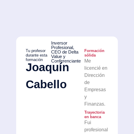
Inversor
Profesional,
Tu profesor
Formación
CEO de Delta
durante esta
sólida
Value y
formación
Conferenciante
Me
Joaquín
licencié en
Dirección
Cabello
de
Empresas
y
Finanzas.
Trayectoria
en banca
Fui
profesional