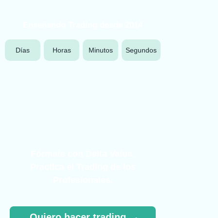
Enseñando Trading desde 2014
Días
Horas
Minutos
Segundos
Fórmate con Delta Value.
Practica el Trading de los
Profesionales.
Quiero hacer trading